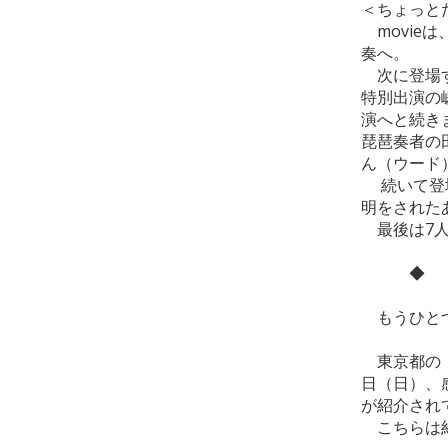
＜ちょっと
movie
奏へ。
次に登場す
特別出演の
演へと続き
琵琶奏者の
ん（ウード
続いて登場
明をされた
最後は7人
◆ ◆
もうひと
東京都の「
日（日）、
が紹介され
こちらは約