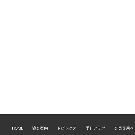
HOME
協会案内
トピックス
季刊アラブ
会員専用ペ