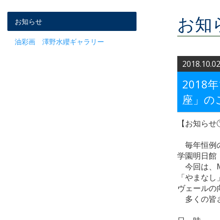
お知
お知らせ
油彩画 澤野水纓ギャラリー
2018.10.0
201
座」の
【お知らせ①
毎年恒例の
学園明日館
今回は、Mo
「やまなし
ヴェールの
多くの皆さ