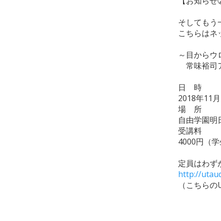
【お知らせ
そしてもう
こちらはネ
～目からウ
常味裕司ア
日 時
2018年1
場 所
自由学園明
受講料
4000円（
定員はわず
http://uta
（こちらの