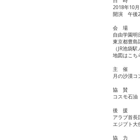
日 時
2018年1
開演 午後2
会 場
自由学園明
東京都豊島区
（JR池袋駅
地図はこ
主 催
月の沙漠コ
協 賛
コスモ石油
後 援
アラブ首長
エジプト大
協 力